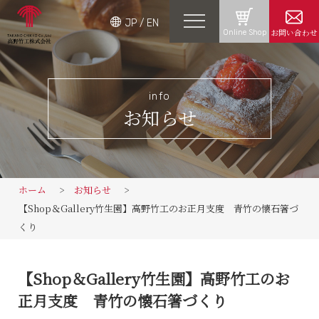
JP
/
EN
お問い合わせ
Online Shop
info
お知らせ
ホーム
お知らせ
【Shop＆Gallery竹生園】高野竹工のお正月支度 青竹の懐石箸づ
くり
【Shop＆Gallery竹生園】高野竹工のお
正月支度 青竹の懐石箸づくり