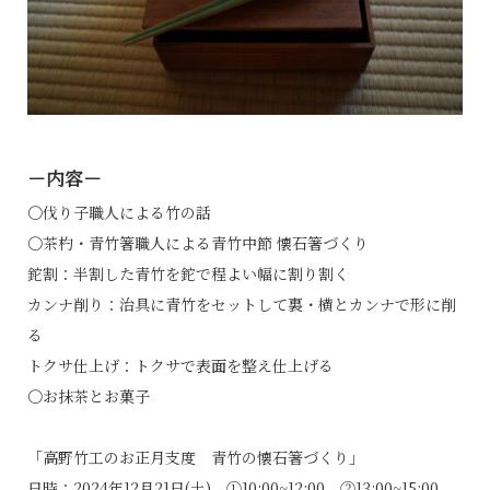
－内容－
〇伐り子職人による竹の話
〇茶杓・青竹箸職人による青竹中節 懐石箸づくり
鉈割：半割した青竹を鉈で程よい幅に割り割く
カンナ削り：治具に青竹をセットして裏・横とカンナで形に削
る
トクサ仕上げ：トクサで表面を整え仕上げる
〇お抹茶とお菓子
「高野竹工のお正月支度 青竹の懐石箸づくり」
日時：2024年12月21日(土) ①10:00~12:00 ②13:00~15:00