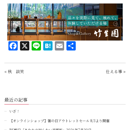
Facebook
X
Line
Hatena
Email
共
有
«
秋 談笑
仕える事
»
最近の記事
いざ！
【オンラインショップ】箸の日アウトレットセール 8/3より開催
BS朝日「あなたの知らない京都旅」2026年7月20日