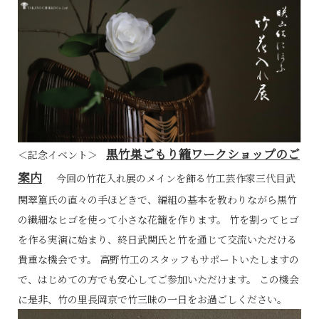
黒竹巣ごもり籠ワークショップのご
＜記念イベント＞
案内
今回の竹花入れ展のメインを飾る竹工芸作家三代目武
関翠篁氏の直々の手ほどきで、編組の基本を教わりながら黒竹
の繊細なヒゴを使って小さな花籠を作ります。 竹を割ってヒゴ
を作る実演に始まり、終日武関氏と竹を通じて交流いただける
貴重な機会です。 高野竹工のスタッフもサポートいたしますの
で、はじめての方でも安心してご参加いただけます。 この機会
に是非、竹の里長岡京で竹三昧の一日をお過ごしください。