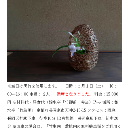
※当日は黒竹を使用します。 日時：５月１日（土） 10：
00ー16：00 定員：６人
満席となりました。
料金：15,000
円 ※材料代・昼食代（錦水亭「竹御前」弁当）込み 場所：錦
水亭「竹生園」 京都府長岡京市天神2-15-15 アクセス：阪急
長岡天神駅下車 徒歩10分 JR京都線 長岡京駅下車 徒歩20
分 ※お車の場合は、「竹生園」敷地内の無料駐車場をご利用く