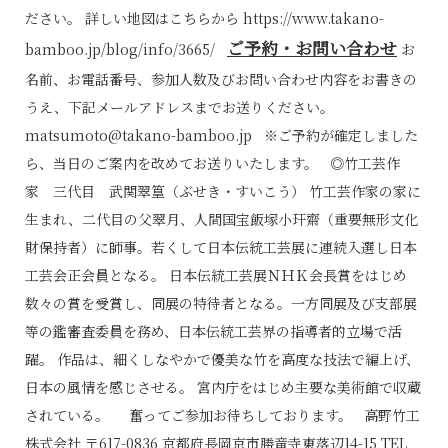
ださい。 詳しい地図はこちらから
https://www.takano-
ご予約・お問い合わせ
bamboo.jp/blog/info/3665/
お
名前、お電話番号、参加人数及びお問い合わせ内容をお書きの
うえ、下記メールアドレスまでお送りください。
matsumoto@takano-bamboo.jp
※ご予約が確定しました
ら、当日のご案内を改めてお送りいたします。 ◎竹工芸作
家 三代目 武関翠篁（ぶせき・すいこう） 竹工芸作家の家に
生まれ、二代目の父翠月、人間国宝飯塚小玕齋（重要無形文化
財保持者）に師事。若くして日本伝統工芸展に連続入選し日本
工芸会正会員となる。 日本伝統工芸展ＮＨＫ会長賞をはじめ
数々の賞を受賞し、同展の特待者となる。一方同展及び支部展
等の鑑審査委員を務め、日本伝統工芸界の指導者的立場で活
躍。 作品は、細くしなやかで優美な竹を高度な技法で編上げ、
日本の風情を感じさせる。 宮内庁をはじめ主要な美術館で収蔵
されている。 奮ってご参加お待ちしております。 高野竹工
株式会社 〒617-0836 京都府長岡京市勝竜寺東落辺14-15 TEL