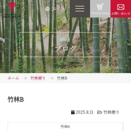
JP
/
EN
お問い合わせ
Online Shop
blog
ブログ
ホーム
竹林便り
竹林B
竹林B
2025.8.11
竹林便り