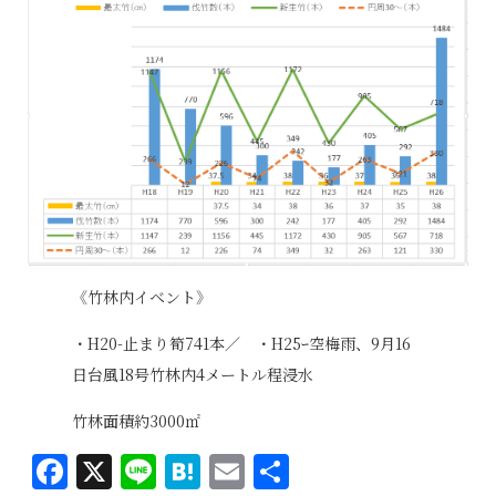
《竹林内イベント》
・H20-止まり筍741本／ ・H25ｰ空梅雨、9月16
日台風18号竹林内4メートル程浸水
竹林面積約3000㎡
Facebook
X
Line
Hatena
Email
共