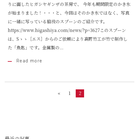
りに面したヒガシヤギンザの茶房で、 今年も期間限定のかき氷
が始まりました！・・・と、今回はそのかき氷ではなく、写真
に一緒に写っている脇役のスプーンのご紹介です。
https://www.higashiya.com/news/?p=3627このスプーン
は、Sゝゝ［エス］からのご依頼により高野竹工が竹で制作し
た「魚匙」です。金属製の...
Read more
«
1
2
最近の記事