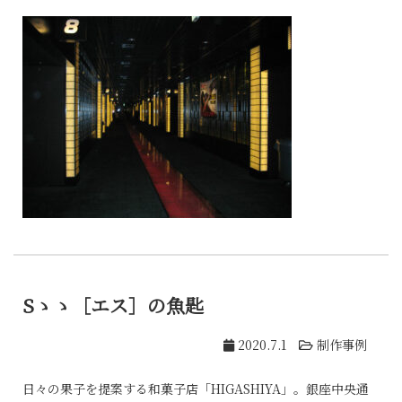
Sゝゝ［エス］の魚匙
2020.7.1
制作事例
日々の果子を提案する和菓子店「HIGASHIYA」。銀座中央通