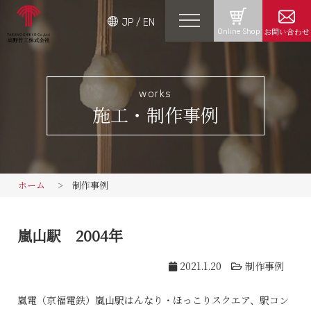
JP
/
EN
お問い合わせ
Online Shop
works
施工・制作事例
ホーム
制作事例
嵐山駅 2004年
2021.1.20
制作事例
嵐電（京福電鉄）嵐山駅はんなり・ほっこりスクエア、駅コン