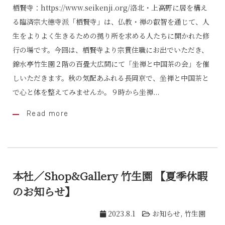
栖賢寺：https://www.seikenji.org/洛北・上高野に居を構え
る臨済宗大徳寺派「栖賢寺」は、仏教・禅の叡智を通じて、人
生をよりよく生きるための拠り所を求める人たちに開かれた修
行の場です。今回は、栖賢寺より宗貫住職にお出でいただき、
錦水亭竹生園２階の百畳大広間にて「坐禅と中国茶の会」を催
しいただきます。秋の気配あふれる長岡京で、坐禅と中国茶と
で心と体を整えてみませんか。９時から坐禅...
Read more
本社／Shop&Gallery 竹生園 【夏季休暇
のお知らせ】
2023.8.1
お知らせ
,
竹生園