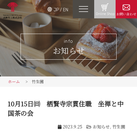
JP
/
EN
お問い合わせ
Online Shop
info
お知らせ
ホーム
竹生園
10月15日㈰ 栖賢寺宗貫住職 坐禅と中
国茶の会
2023.9.25
お知らせ
,
竹生園