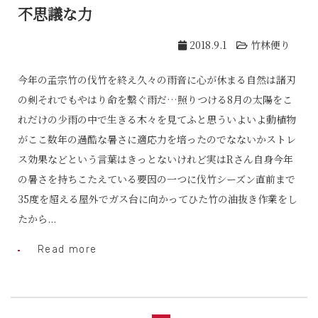
不思議な力
2018.9.1
竹林便り
今年の孟宗竹の伐竹を終え久々の雨音に心が休まる自然は諸刃
の剣それでもやはり命を繋ぐ雨だ…照りつける8月の太陽をこ
れだけの少雨の中で生きる木々を見てふと思ういよいよ動植物
がここ数年の過酷な暑さに適応力を培ったのでなないかストレ
ス効果などという言葉はきっとないけれど実はRさん自身今年
の暑さを持ちこたえている要因の一つに伐竹シーズン直前まで
35度を超える屋外でガス台に向かってひた竹の油抜き作業をし
たから...
Read more