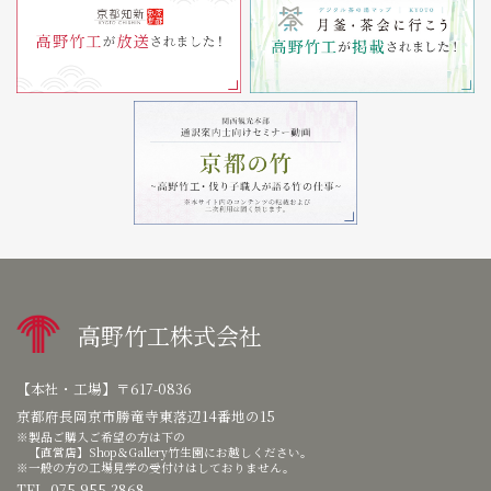
高野竹工株式会社
【本社・工場】
〒617-0836
京都府長岡京市勝竜寺東落辺14番地の15
製品ご購入ご希望の方は下の
【直営店】Shop＆Gallery竹生園にお越しください。
一般の方の工場見学の受付けはしておりません。
TEL. 075-955-2868