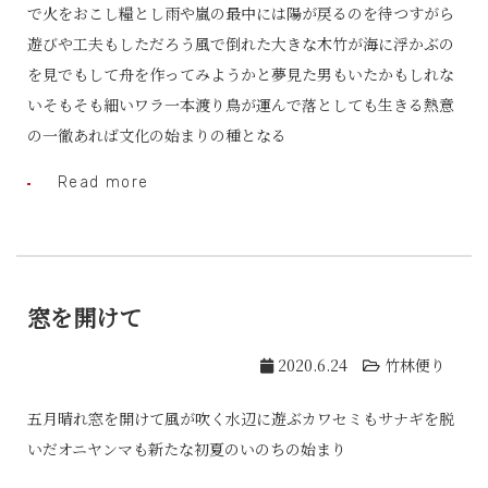
で火をおこし糧とし雨や嵐の最中には陽が戻るのを待つすがら
遊びや工夫もしただろう風で倒れた大きな木竹が海に浮かぶの
を見でもして舟を作ってみようかと夢見た男もいたかもしれな
いそもそも細いワラ一本渡り鳥が運んで落としても生きる熱意
の一徹あれば文化の始まりの種となる
Read more
窓を開けて
2020.6.24
竹林便り
五月晴れ窓を開けて風が吹く水辺に遊ぶカワセミもサナギを脱
いだオニヤンマも新たな初夏のいのちの始まり