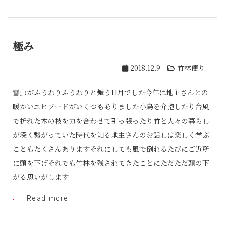
極み
2018.12.9
竹林便り
雪虫がふうわりふうわりと舞う11月でした今年は地主さんとの
暖かいエピソードがいくつもありました小鳥を介抱したり台風
で折れた木の枝を力を合わせて引っ張ったり竹と人々の暮らし
が深く繋がっていた時代を知る地主さんのお話しは楽しく学ぶ
こともたくさんありますそれにしても風で倒れるたびにご近所
に頭を下げそれでも竹林を残されてきたことにただただ頭の下
がる思いがします
Read more