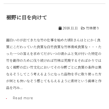
裾野に目を向けて
2018.11.11
竹林便り
面白いのが出てきたな竹の仕事を始めた頃Rさんはとにかく良
質にこだわっていた良質な白竹良質な竹林育成良質な・・・た
った一つの答えを求めてだがいつの頃かふと気が付いた特定の
竹を創作のために伐り続ければ竹林は荒廃するそればかりでは
なく裾野の広い竹文化においてその分野ごとに良質の条件は異
なるそうしてこう考えるようになった品物を手に取り使った方
が何とも快いなそう感じてもらえるように素材という歯車と作
品を巧み...
Read more