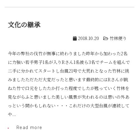
文化の継承
2018.10.20
竹林便り
今年の弊社の伐竹が無事に終わりました昨年から加わった2名
に力強い若手男子1名が入りRさん1名彼ら3名でチームを組んで
二手に分かれてスタートし台風21号で大荒れとなった竹林に挑
みましたただただ大変だったと思います最終的にはRさんが跳
ねた竹で口元をしたたか打った程度でしたが甦っていく竹林を
見ながらふと思いました美しい風景が失われるのは思いの外あ
っという間かもしれない・・・これだけの大型台風が連続して
や...
Read more