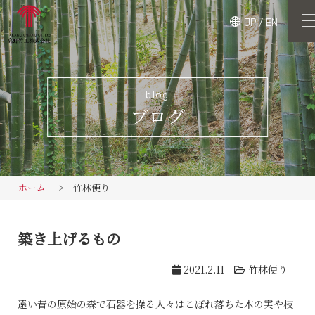
JP
/
EN
blog
ブログ
ホーム
竹林便り
築き上げるもの
2021.2.11
竹林便り
遠い昔の原始の森で石器を操る人々はこぼれ落ちた木の実や枝