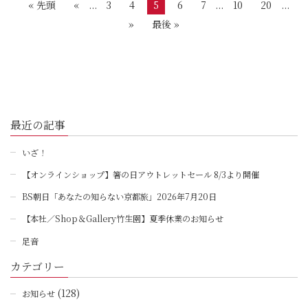
« 先頭
«
...
3
4
5
6
7
...
10
20
...
»
最後 »
最近の記事
いざ！
【オンラインショップ】箸の日アウトレットセール 8/3より開催
BS朝日「あなたの知らない京都旅」2026年7月20日
【本社／Shop＆Gallery竹生園】夏季休業のお知らせ
足音
カテゴリー
(128)
お知らせ